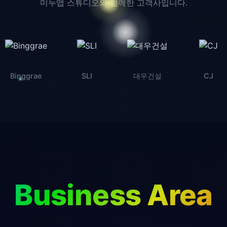
미누앱 스튜디오와 함께한 고객사입니다.
LI
대우건설
CJ
한국통계청
Business Area