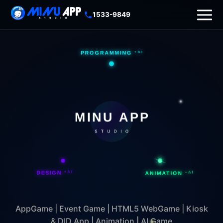
1533-9849
PROGRAMMING
+AI
MINU APP
STUDIO
DESIGN
+AI
ANIMATION
+AI
AppGame | Event Game | HTML5 WebGame | Kiosk
& DID App | Animation | AI Game