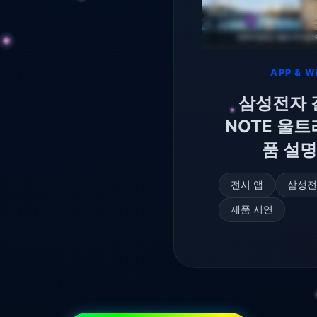
씨소프트 리니지 미
 공성전 HTML5 게
임
HTML5 게임 제작
엔씨소프트
리니지